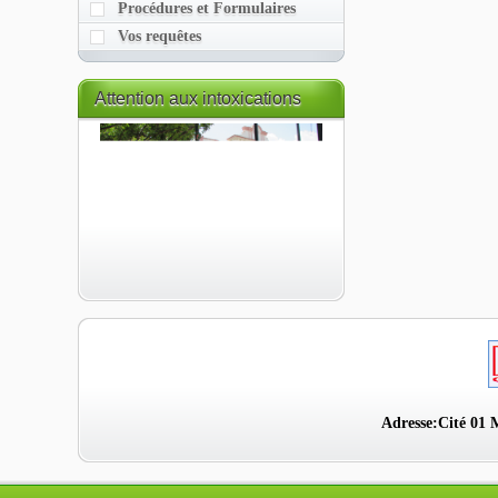
Procédures et Formulaires
Vos requêtes
Attention
aux intoxications
alimentaires
Adresse:Cité 01 