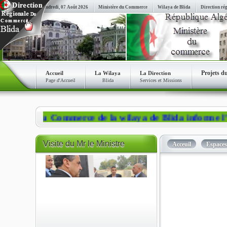
Vendredi, 07 Août 2026
Ministère du Commerce
Wilaya de Blida
Direction ré
Projets d
Accueil
La Wilaya
La Direction
Page d'Accueil
Blida
Services et Missions
n du Commerce de la wilaya de Blida informe l’ensembl
Visite
du Mr le Ministre
Acceuil
Espace