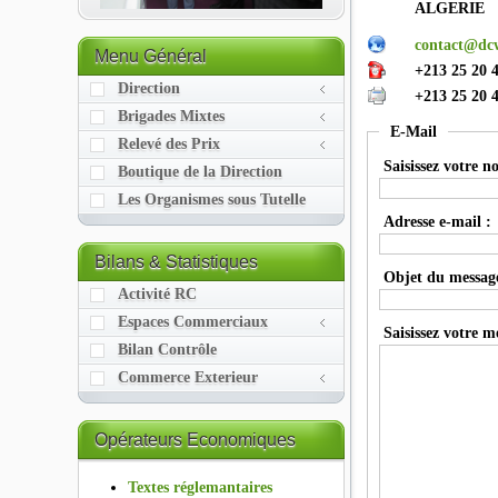
ALGERIE
contact@dc
Menu
Général
+213 25 20 
Direction
+213 25 20 
Brigades Mixtes
E-Mail
Relevé des Prix
Saisissez votre n
Boutique de la Direction
Les Organismes sous Tutelle
Adresse e-mail :
Bilans
& Statistiques
Objet du message
Activité RC
Espaces Commerciaux
Saisissez votre m
Bilan Contrôle
Commerce Exterieur
Opérateurs
Economiques
Textes réglemantaires