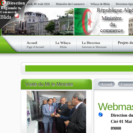
Samedi, 08 Août 2026
Ministère du Commerce
Wilaya de Blida
Direction régi
Projets d
Accueil
La Wilaya
La Direction
Page d'Accueil
Blida
Services et Missions
Visite
du Mr le Ministre
Acceuil
Contact
Webmas
Direction d
Cité 01 Mai
09000