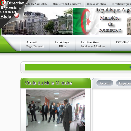
Jeudi, 06 Août 2026
Ministère du Commerce
Wilaya de Blida
Direction région
Projets d
Accueil
La Wilaya
La Direction
Page d'Accueil
Blida
Services et Missions
*** La
Visite
du Mr le Ministre
Acceuil
Espace