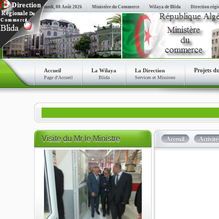
Samedi, 08 Août 2026
Ministère du Commerce
Wilaya de Blida
Direction régi
Projets d
Accueil
La Wilaya
La Direction
Page d'Accueil
Blida
Services et Missions
Visite
du Mr le Ministre
Acceuil
Activité