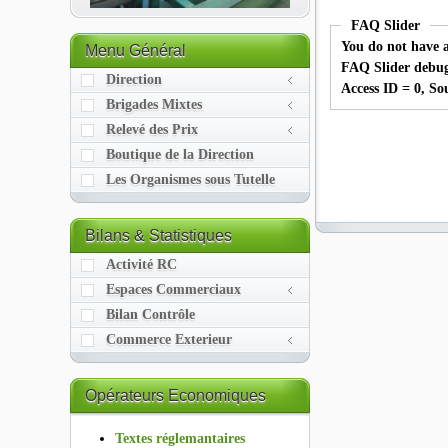
FAQ Slider
You do not have a
Menu
Général
FAQ Slider debug
Direction
Access ID = 0, So
Brigades Mixtes
Relevé des Prix
Boutique de la Direction
Les Organismes sous Tutelle
Bilans
& Statistiques
Activité RC
Espaces Commerciaux
Bilan Contrôle
Commerce Exterieur
Opérateurs
Economiques
Textes réglemantaires