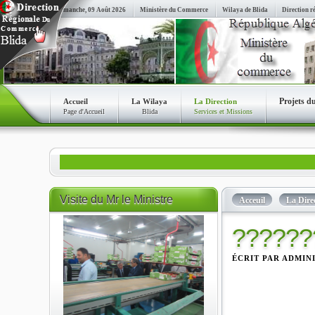
Dimanche, 09 Août 2026
Ministère du Commerce
Wilaya de Blida
Direction r
Projets d
Accueil
La Wilaya
La Direction
Page d'Accueil
Blida
Services et Missions
*** La 
Visite
du Mr le Ministre
Acceuil
La Dire
??????
ÉCRIT PAR ADMI