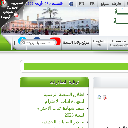
خارطة الموقع
FR
EN
ف
••السبت•, 08 •أوت• 2026•
يوتيوب
فايسبوك
تويتر
English
Français
موقع ولاية البليدة
|
|
|
EN
Site en langue F
ترقية الصادرات
اطلاق المنصة الرقمية
لشهادة اثبات الاحترام
ملف شهادة اثبات الاحترام
لسنة 2023
تصدير النفايات الحديدية