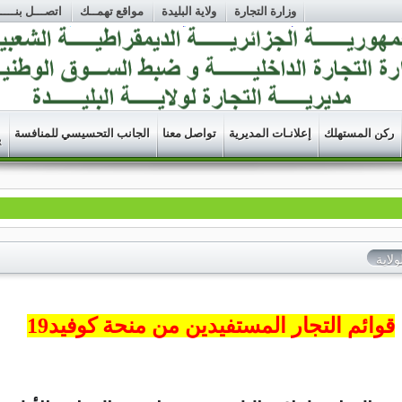
وزارة التجارة
ولاية البليدة
مواقع تهمــك
اتصـــل بنــــا
ركن المستهلك
إعلانـات المديرية
تواصل معنا
الجانب التحسيسي للمنافسة
R
ولاية
قوائم التجار المستفيدين من منحة كوفيد19