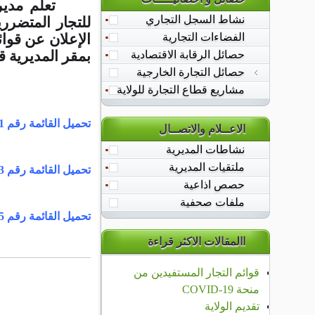
تعلم مديري
نشاط السجل التجاري
للتجار المتضرر
الإعلان عن قوائ
الفضاءات التجارية
الحصيلة الشهرية
بمقر المديرية ق
حصائل الرقابة الاقتصادية
الاستيراد
التصدير
حصائل التجارة الخارجية
مشاريع قطاع التجارة للولاية
تحميل القائمة رقم 01
الاعــلام والاتصــال
نشاطات المديرية
ملتقيات المديرية
تحميل القائمة رقم 03
حصص اذاعية
ملفات صحفية
تحميل القائمة رقم 05
االمقالات الاكثر قراءة
قوائم التجار المستفيدين من
منحة COVID-19
تقديم الولاية