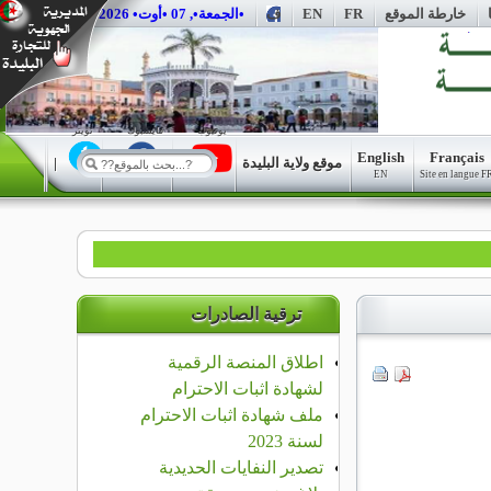
خارطة الموقع
FR
EN
ف
••الجمعة•, 07 •أوت• 2026•
يوتيوب
فايسبوك
تويتر
English
Français
موقع ولاية البليدة
|
|
|
EN
Site en langue F
ترقية الصادرات
اطلاق المنصة الرقمية
لشهادة اثبات الاحترام
ملف شهادة اثبات الاحترام
لسنة 2023
تصدير النفايات الحديدية