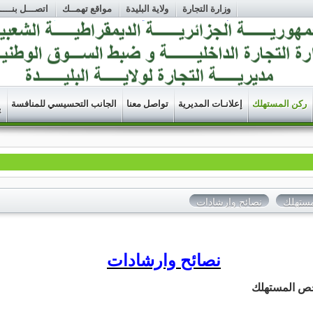
وزارة التجارة
ولاية البليدة
مواقع تهمــك
اتصـــل بنــــا
ركن المستهلك
إعلانـات المديرية
تواصل معنا
الجانب التحسيسي للمنافسة
R
مستهلك
نصائح وإرشادات
نصائح وارشادات
خص المستهلك